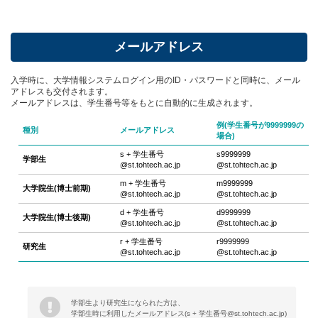
メールアドレス
入学時に、大学情報システムログイン用のID・パスワードと同時に、メール
アドレスも交付されます。
メールアドレスは、学生番号等をもとに自動的に生成されます。
例(学生番号が9999999の
種別
メールアドレス
場合)
s + 学生番号
s9999999
学部生
@st.tohtech.ac.jp
@st.tohtech.ac.jp
m + 学生番号
m9999999
大学院生(博士前期)
@st.tohtech.ac.jp
@st.tohtech.ac.jp
d + 学生番号
d9999999
大学院生(博士後期)
@st.tohtech.ac.jp
@st.tohtech.ac.jp
r + 学生番号
r9999999
研究生
@st.tohtech.ac.jp
@st.tohtech.ac.jp
学部生より研究生になられた方は、
学部生時に利用したメールアドレス(s + 学生番号@st.tohtech.ac.jp)