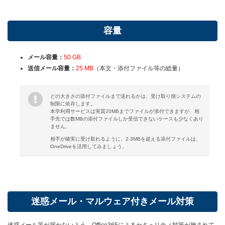
容量
メール容量：
50 GB
送信メール容量：
25 MB
（本文・添付ファイル等の総量）
どの大きさの添付ファイルまで送れるかは、受け取り側システムの
制限に依存します。
本学利用サービスは実質20MBまでファイルが添付できますが、相
手先では数MBの添付ファイルしか受信できないケースも少なくあり
ません。
相手が確実に受け取れるように、2-3MBを超える添付ファイルは、
OneDriveを活用してみましょう。
迷惑メール・マルウェア付きメール対策