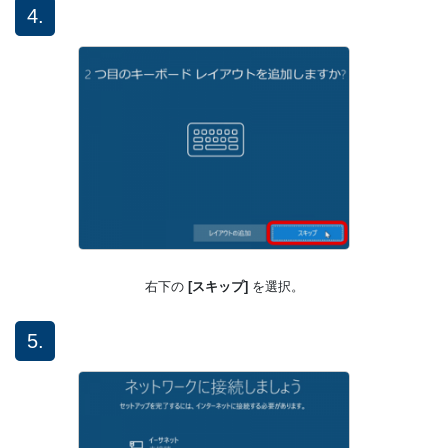
4.
右下の
[スキップ]
を選択。
5.