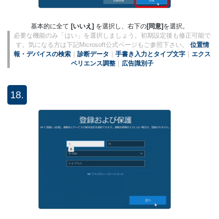
基本的に全て
[いいえ]
を選択し、右下の
[同意]
を選択。
必要な機能のみ「はい」を選択しましょう。初期設定後も修正可能で
す。気になる方は下記Microsoft公式ページもご参照下さい。
位置情
報・デバイスの検索
｜
診断データ
｜
手書き入力とタイプ文字
｜
エクス
ペリエンス調整
｜
広告識別子
18.