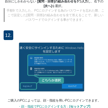
自分にしかわからない
[質問・回答]の組み合わせを3つ入力
し、右下の
[次へ]
を選択。
手順9.で入力した、PCにログインする為のパスワードを忘れた際、こ
こで設定した[質問・回答]の組み合わせを全て答えることで、新しい
パスワードでログインする事ができます。
12.
ご購入のPCによっては、顔・指紋を用いPCにログインできます。
・顔・指紋でPCにログインする方：
[セットアップ]