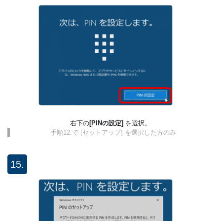
右下の
[PINの設定]
を選択。
手順12.で [セットアップ] を選択した方のみ
15.